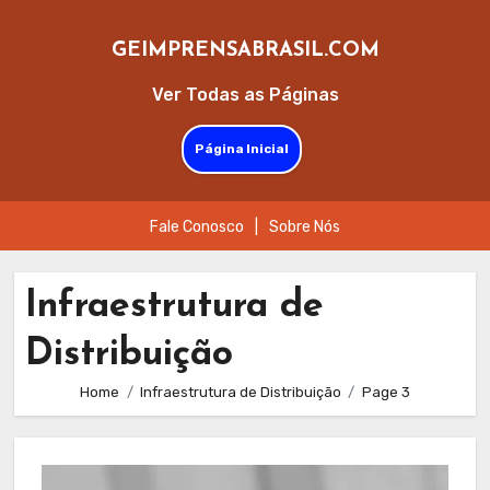
GEIMPRENSABRASIL.COM
Ver Todas as Páginas
Página Inicial
Fale Conosco
|
Sobre Nós
Skip
to
Infraestrutura de
content
Distribuição
Home
Infraestrutura de Distribuição
Page 3