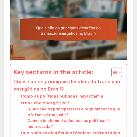
Key sections in the article:
Quais são os principais desafios da transição
energética no Brasil?
Como as políticas públicas impactam a
transição energética?
Quais são as principais leis e regulamentos que
afetam a transição?
Como a implementação dessas políticas é
monitorada?
Quais são os obstáculos técnicos enfrentados