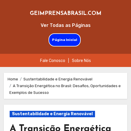
GEIMPRENSABRASIL.COM
Ver Todas as Páginas
Página Inicial
Fale Conosco
|
Sobre Nós
Skip
to
Home
Sustentabilidade e Energia Renovável
A Transição Energética no Brasil: Desafios, Oportunidades e
content
Exemplos de Sucesso
Sustentabilidade e Energia Renovável
A Transição Energética