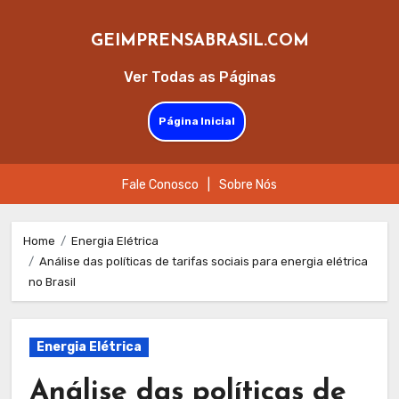
GEIMPRENSABRASIL.COM
Ver Todas as Páginas
Página Inicial
Fale Conosco
|
Sobre Nós
Skip
to
Home
Energia Elétrica
Análise das políticas de tarifas sociais para energia elétrica
content
no Brasil
Energia Elétrica
Análise das políticas de