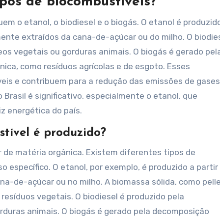
ipos de biocombustíveis?
uem o etanol, o biodiesel e o biogás. O etanol é produzid
ente extraídos da cana-de-açúcar ou do milho. O biodie
eos vegetais ou gorduras animais. O biogás é gerado pel
ica, como resíduos agrícolas e de esgoto. Esses
eis e contribuem para a redução das emissões de gases
Brasil é significativo, especialmente o etanol, que
z energética do país.
tível é produzido?
r de matéria orgânica. Existem diferentes tipos de
específico. O etanol, por exemplo, é produzido a partir
a-de-açúcar ou no milho. A biomassa sólida, como pell
resíduos vegetais. O biodiesel é produzido pela
orduras animais. O biogás é gerado pela decomposição