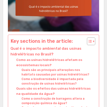
Key sections in the article:
Qual é o impacto ambiental das usinas
hidrelétricas no Brasil?
Como as usinas hidrelétricas afetam os
ecossistemas locais?
Quais são as principais alterações nos
habitats causadas por usinas hidrelétricas?
Como a biodiversidade é impactada pela
construção de usinas hidrelétricas?
Quais são os efeitos das usinas hidrelétricas
na qualidade da água?
Como a construção de barragens altera a
composição química da água?