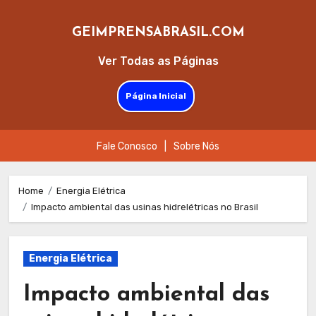
GEIMPRENSABRASIL.COM
Ver Todas as Páginas
Página Inicial
Fale Conosco
|
Sobre Nós
Skip
to
Home
Energia Elétrica
Impacto ambiental das usinas hidrelétricas no Brasil
content
Energia Elétrica
Impacto ambiental das