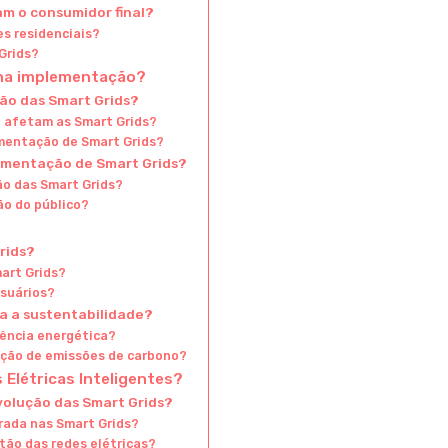
m o consumidor final?
s residenciais?
Grids?
 na implementação?
ção das Smart Grids?
 afetam as Smart Grids?
ementação de Smart Grids?
lementação de Smart Grids?
ão das Smart Grids?
ão do público?
rids?
art Grids?
suários?
ra a sustentabilidade?
iência energética?
ução de emissões de carbono?
Elétricas Inteligentes?
volução das Smart Grids?
grada nas Smart Grids?
stão das redes elétricas?