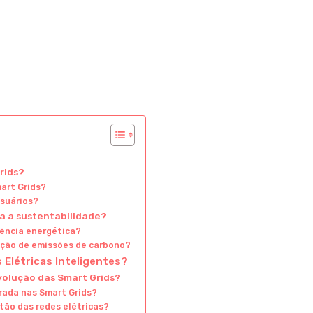
rids?
art Grids?
suários?
ra a sustentabilidade?
iência energética?
ução de emissões de carbono?
Elétricas Inteligentes?
volução das Smart Grids?
grada nas Smart Grids?
stão das redes elétricas?