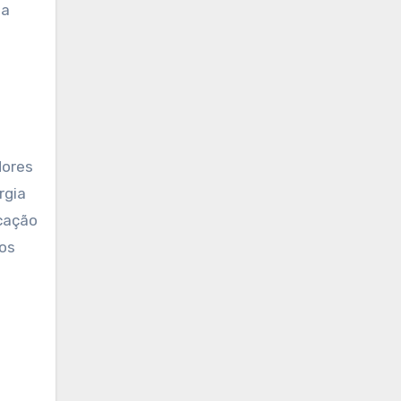
 a
dores
rgia
icação
 os