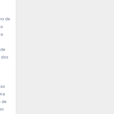
mo de
 a
ma
 de
o dos
las
uma
o de
am