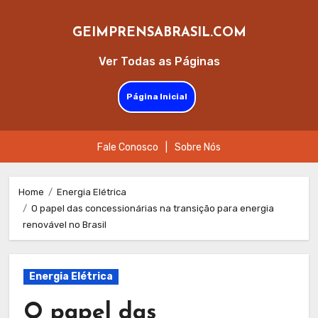
GEIMPRENSABRASIL.COM
Ver Todas as Páginas
Página Inicial
Fale Conosco
|
Sobre Nós
Skip
to
Home
Energia Elétrica
O papel das concessionárias na transição para energia
content
renovável no Brasil
Energia Elétrica
O papel das