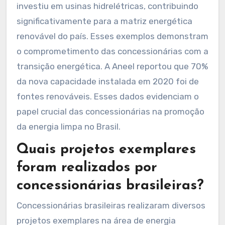
renovável. A Companhia Energética de Minas
Gerais (Cemig) investiu em projetos de energia
solar, alcançando uma capacidade instalada de
1,5 GW. A Eletrobras, por sua vez, tem se
destacado na geração de energia eólica, com
cerca de 1,3 GW em operação. A CPFL Energia
investiu em usinas hidrelétricas, contribuindo
significativamente para a matriz energética
renovável do país. Esses exemplos demonstram
o comprometimento das concessionárias com a
transição energética. A Aneel reportou que 70%
da nova capacidade instalada em 2020 foi de
fontes renováveis. Esses dados evidenciam o
papel crucial das concessionárias na promoção
da energia limpa no Brasil.