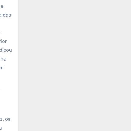
 e
didas
o
ior
dicou
uma
al
o
z, os
a