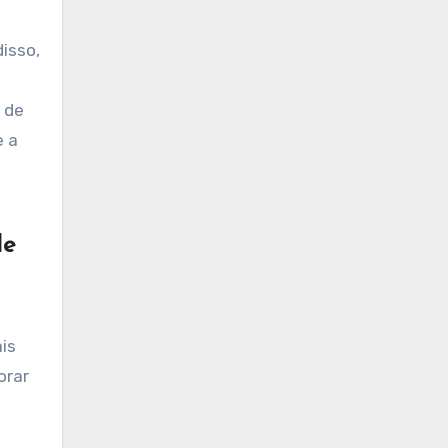
isso,
 de
e a
de
is
orar